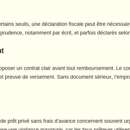
rtains seuils, une déclaration fiscale peut être nécessai
 prudence, notamment par écrit, et parfois déclarés selo
nt
roposer un contrat clair avant tout remboursement. Le co
et preuve de versement. Sans document sérieux, l’emprunte
de prêt privé sans frais d’avance concernent souvent urge
se une vigilance maximale, car les faux prêteurs utilis