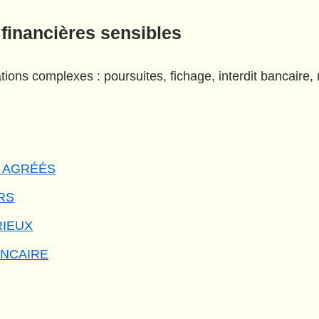
 financières sensibles
ions complexes : poursuites, fichage, interdit bancaire
S AGRÉÉS
RS
RIEUX
ANCAIRE